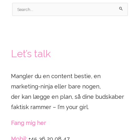
Søg
efter:
Let’s talk
Mangler du en content bestie, en
marketing-ninja eller bare nogen,
der kan lægge en plan, så dine budskaber
faktisk rammer – I’m your girl.
Fang mig her
Mobil:
+45 36 20 08 47