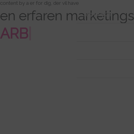
content by a er for dig, der vil have
Gå
en erfaren marketings
til
Jeg tilbyder
indholdet
ARBEJDER FOR DI
|
Cases
Bag Content by A
Content klummen