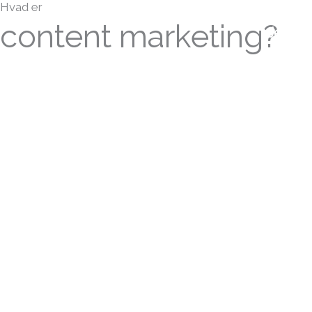
Hvad er
Gå
content marketing?
Jeg til
til
indholdet