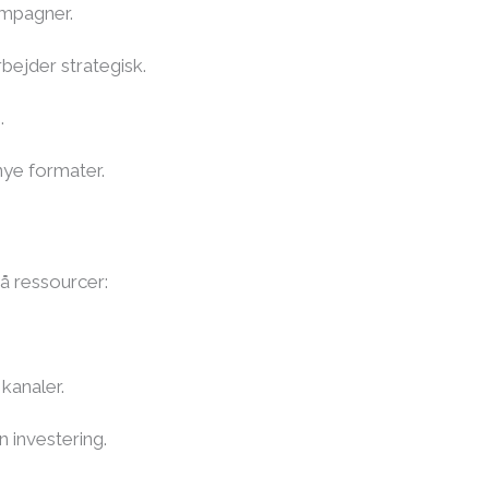
ampagner.
bejder strategisk.
.
nye formater.
å ressourcer:
kanaler.
 investering.