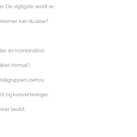
 De vigtigste skridt er:
roblemer kan du løse?
ller en kombination.
vilket format?
 målgruppers behov.
nt og konverteringer.
irker bedst.