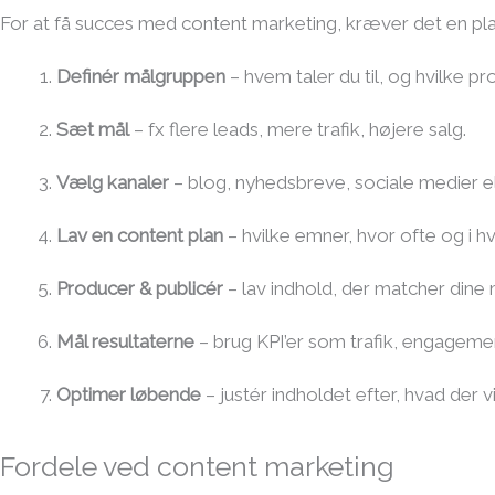
For at få succes med content marketing, kræver det en plan.
Definér målgruppen
– hvem taler du til, og hvilke p
Sæt mål
– fx flere leads, mere trafik, højere salg.
Vælg kanaler
– blog, nyhedsbreve, sociale medier e
Lav en content plan
– hvilke emner, hvor ofte og i h
Producer & publicér
– lav indhold, der matcher dine
Mål resultaterne
– brug KPI’er som trafik, engageme
Optimer løbende
– justér indholdet efter, hvad der v
Fordele ved content marketing