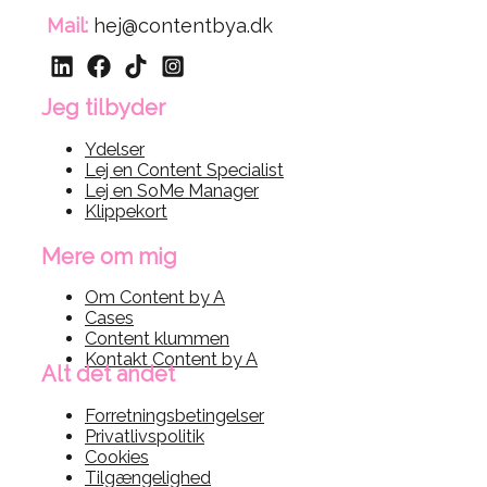
Mail:
hej@contentbya.dk
Jeg tilbyder
Ydelser
Lej en Content Specialist
Lej en SoMe Manager
Klippekort
Mere om mig
Om Content by A
Cases
Content klummen
Kontakt Content by A
Alt det andet
Forretningsbetingelser
Privatlivspolitik
Cookies
Tilgængelighed